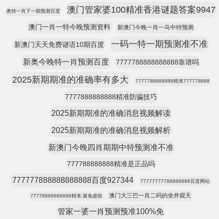
澳门管家婆100精准香港谜题答案9947
奥特一肖下一期预测百度
澳门一肖一特今晚预测资料
新澳门今晚一肖一马中特预测
一码一特一期预测准不准
新澳门天天免费谜语10期百度
新奥今晚特一肖预测百度
7777788888888888靠谱吗
2025新期期准的准确率有多大
7777788888888精准777778888
7777888888888精准防骗技巧
2025新期期准的准确消息视频解读
2025新期期准的准确消息视频解析
新澳门今晚四肖期期中特预测准不准
777788888888精准是正品吗
777777888888888888百度927344
77777777788888888百度网站
澳门大三巴一肖二码的坐井观天
77778888888888精准,避免虚假
管家一婆一肖预测预准100%免