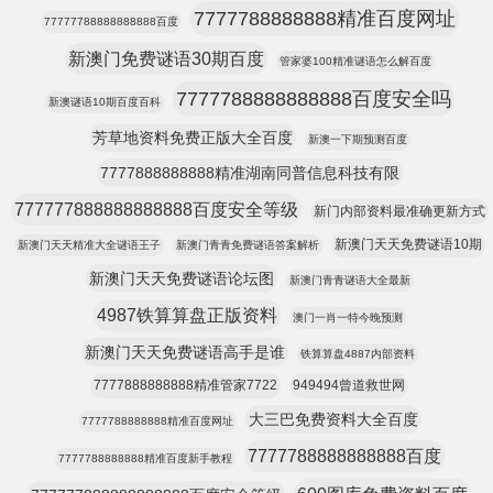
7777788888888精准百度网址
77777788888888888百度
新澳门免费谜语30期百度
管家婆100精准谜语怎么解百度
7777788888888888百度安全吗
新澳谜语10期百度百科
芳草地资料免费正版大全百度
新澳一下期预测百度
7777888888888精准湖南同普信息科技有限
777777888888888888百度安全等级
新门内部资料最准确更新方式
新澳门天天免费谜语10期
新澳门天天精准大全谜语王子
新澳门青青免费谜语答案解析
新澳门天天免费谜语论坛图
新澳门青青谜语大全最新
4987铁算算盘正版资料
澳门一肖一特今晚预测
新澳门天天免费谜语高手是谁
铁算算盘4887内部资料
7777888888888精准管家7722
949494曾道救世网
大三巴免费资料大全百度
7777788888888精准百度网址
7777788888888888百度
7777788888888精准百度新手教程