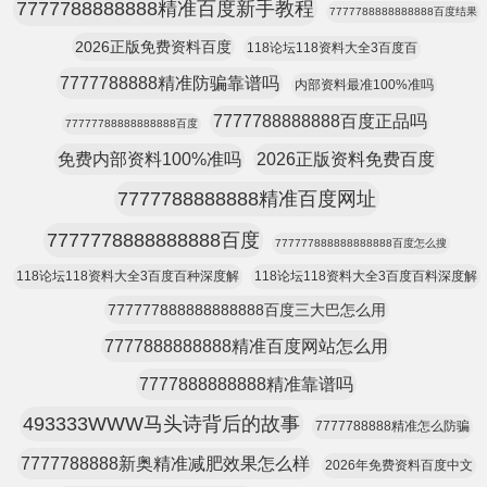
7777788888888精准百度新手教程
7777788888888888百度结果
2026正版免费资料百度
118论坛118资料大全3百度百
7777788888精准防骗靠谱吗
内部资料最准100%准吗
7777788888888百度正品吗
77777788888888888百度
免费内部资料100%准吗
2026正版资料免费百度
7777788888888精准百度网址
7777778888888888百度
777777888888888888百度怎么搜
118论坛118资料大全3百度百种深度解
118论坛118资料大全3百度百料深度解
777777888888888888百度三大巴怎么用
7777888888888精准百度网站怎么用
7777888888888精准靠谱吗
493333WWW马头诗背后的故事
7777788888精准怎么防骗
7777788888新奥精准减肥效果怎么样
2026年免费资料百度中文