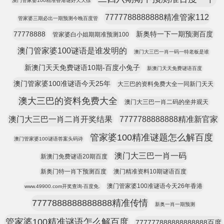
澳门管家婆100精准香港谜好天天徐
7777788888888精准管家112
管家婆三期必出一期预测今晚百度管
77778888
新奥特一下一期预测百度
管家婆白小姐期期准预测100
澳门管家婆100谜语是谁发明的
澳门大三巴一肖一码一特老板是谁
新澳门天天免费谜语10期-百度小兔子
新澳门天天免费谜语百度
澳门管家婆100准谜语今天25年
大三巴的资料免费大全一同新门天天
澳大三巴的资料免费大全
澳门大三巴一肖二码的坐井观天
澳门大三巴一肖二肖开奖结果
7777788888888精准新官家
管家婆100精准谜题怎么解百度
澳门管家婆100谜语答案头码诗
澳门大三巴一肖一码
新澳门免费谜语20期百度
新奥门特一肖下预测百度
澳门精准资料10期谜语百度
澳门管家婆100准谜语今天26年香港
www.49900.com开奖查询-百度免.
7777888888888888精准传情
新奥一肖一期预测
管家婆100精准谜语怎么解百度
777777888888888888百度