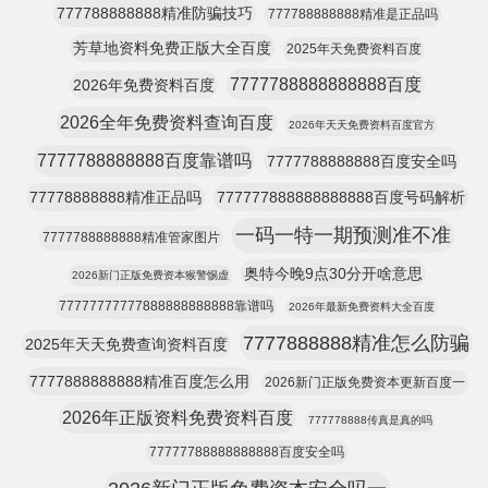
777788888888精准防骗技巧
777788888888精准是正品吗
芳草地资料免费正版大全百度
2025年天免费资料百度
7777788888888888百度
2026年免费资料百度
2026全年免费资料查询百度
2026年天天免费资料百度官方
7777788888888百度靠谱吗
7777788888888百度安全吗
77778888888精准正品吗
777777888888888888百度号码解析
一码一特一期预测准不准
7777788888888精准管家图片
奥特今晚9点30分开啥意思
2026新门正版免费资本猴警惕虚
77777777777888888888888靠谱吗
2026年最新免费资料大全百度
7777888888精准怎么防骗
2025年天天免费查询资料百度
7777888888888精准百度怎么用
2026新门正版免费资本更新百度一
2026年正版资料免费资料百度
777778888传真是真的吗
77777788888888888百度安全吗