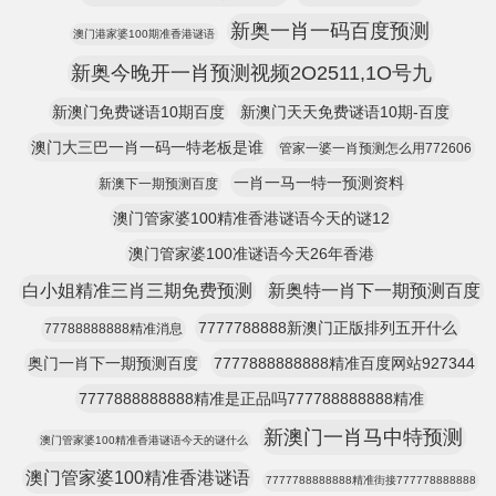
新奥一肖一码百度预测
澳门港家婆100期准香港谜语
新奥今晚开一肖预测视频2O2511,1O号九
新澳门免费谜语10期百度
新澳门天天免费谜语10期-百度
澳门大三巴一肖一码一特老板是谁
管家一婆一肖预测怎么用772606
一肖一马一特一预测资料
新澳下一期预测百度
澳门管家婆100精准香港谜语今天的谜12
澳门管家婆100准谜语今天26年香港
白小姐精准三肖三期免费预测
新奥特一肖下一期预测百度
7777788888新澳门正版排列五开什么
77788888888精准消息
奥门一肖下一期预测百度
7777888888888精准百度网站927344
7777888888888精准是正品吗777788888888精准
新澳门一肖马中特预测
澳门管家婆100精准香港谜语今天的谜什么
澳门管家婆100精准香港谜语
7777788888888精准街接777778888888