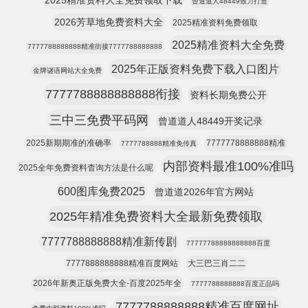
2025精准资料大全免费领取下载
曾道道人48449致力打造
2026芳草地免费资料大全
2025精准资料免费领取
2025精准资料大全免费
7777788888888精准街接7777788888888
2025年正版资料免费下载入口图片
金牌谜语网站大全免费
7777788888888888衔接
资料长期免费公开
三中三免费平码网
曾道道人48449开奖记录
2025新期期准的准确率
7777778888888精准
7777788888精准免传真
内部资料最准100%准吗
2025全年免费资料杳询方法是什么呢
600图库兔费2025
曾道道2026年官方网站
2025年精准免费资料大全最新免费领取
7777788888888精准新传剧
77777788888888888百度
7777888888888精准百度网站
大三巴三肖二二
2026年新奥正版免费大全-百度2025年全
7777788888888百度正品吗
7777788888888精准百度网址