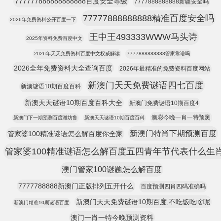
777777888888888888百度安全等级
7777888888888新疆安全吗
77777888888888精准百度安全吗
2026年免费资料公开百度一下
王中王493333WWW马头诗
2025年资料免费百度中文
2026年天天免费资料百度中文权威解读
7777888888888管家靠谱吗
2026全年免费资料大全查询百度
2026年最精准的免费资料百度网站
新澳门天天免费谜语四七百度
新澳谜语10期百度百科
新澳天天谜语10期百度百科大全
新澳门免费谜语10期百度4
澳彩今晚一肖一特预测
新澳门下一期预测百度潍坊鲁
新澳天天谜语10期百度百科
新澳门特肖下期预测百度
管家婆100精准谜语怎么解百度你全家
管家婆100精准谜语怎么解百度五四青年节代表什么生
澳门管家100谜题怎么解百度
7777788888新澳门正版排列五开什么
百度预测四肖四码准确吗
新澳门天天免费谜语10期百度,不吃饭吃啥呢
新澳门精准10期谜语百度
澳门一肖一特今晚预测资料