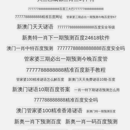
777777888888888888百度三大巴77777788888888888
7777788888888精准百度网址
管家婆三期必出一期预测今晚百度管67
新澳门天天谜语
777777888888888888百度安全等级
新奥特一肖下一期预测百度24618软件
澳门一肖中特百度预测
77777788888888888百度安全吗
管家婆三期必出一期预测今晚百度管
7777788888888精准百度新手教程
管家婆100精准谜语怎么解百度
新澳门天天免费谜语10期-百度
新澳门谜语10期百度答案
一肖一特下期谜语预测怎么用
777788888888精准百度安全吗
澳门管家婆100精准香港谜语
新澳门特一期预测百度
新奥一肖下预测百度
新奥一肖一码百度预测