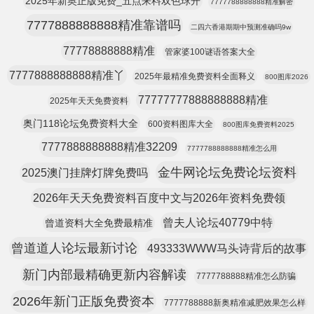
2025年新奥正版免费_五点来料双色球开
7777788888888精准解密
7777888888888精准靠谱吗
二四六香港期期中预测准确吗9w
77778888888精准
管家婆100谜语答案大全
7777888888888精准丫
2025年最精准免费资料全面释义
800图库2026
77777777888888888精准
2025年天天免费资料
奥门118论坛免费资料大全
600资料图库大全
800图库免费资料2025
7777888888888精准32209
7777788888888精准怎么用
金牛网论坛免费论坛资料
2025澳门挂牌灯牌免费吗
2026年天天免费资料百度中文与2026年资料免费领
曾夫人论坛40779中特
曾道资料大全免费最精准
曾道道人论坛最新讨论
493333WWW马头诗背后的故事
新门内部最精确更新内容解读
7777788888精准怎么防骗
2026年新门正版免费资本
7777788888新奥精准减肥效果怎么样