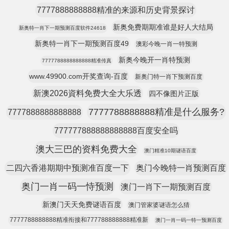
7777888888888精准的来源和历史背景探讨
新奥免费期期准谁是好人大结局
新奥特一肖下一期预测百度软件24618
新奥特一肖下一期预测百度49
澳彩今晚一肖一特预测
新奥今晚开一肖特预测
7777788888888888精准传真
www.49900.com开奖查询-百度
新奥门特一肖下预测百度
新澳2026資料免费大全大乐透
四不像图片正版
7777788888888精准是什么服务?
7777888888888888
777777888888888888百度安全吗
澳大三巴的资料免费大全
澳门精准10期谜语百度
二四六香港期期中预测准百度一下
奥门今晚特一肖预测百度
奥门一肖一码一恃预测
澳门一肖下一期预测百度
新澳门天天免费谜语百度
澳门管家婆谜语怎么猜
7777788888888精准衔接和777788888888精准新
澳门一肖一码一特一预测百度