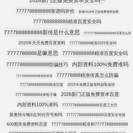
2026新门正版免费资本安全吗一
7777788888888靠谱吗评价
新澳2026年正版免费资料免费
7777888888888精准百度安全吗
7777888888888新传是什么意思
777777888888888888百度怎么用
2025年天天免费百度资料
7777788888精准2025安全吗
7777788888是嘛意思
777788888888精准百度安全吗
内部资料100%免费准吗
7777788888888888防骗技巧
777778888精准传真怎么防骗
777788888888精准的来源
77778888888888精准百度
2025年免费正版资料获取途径
2026新门正版免费资本百度
7777888888888来电干嘛
内部资料100%准吗
777777888888888888百度三大巴
新奥特今晚9点30分开号有吗
777777888888888888百度安全等级
600图库免费资料百度
7777788888888精准和77777888888888