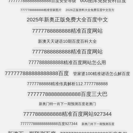
600图库免费资料百度
777777888888888888百度安全等级
7777788888888精准管家图片
2026正版资料大全免费百度中文宫方
2025年新奥正版免费大全百度中文
7777788888888精准百度网站
新澳天天谜语10期百度百科大全
7777888888888精准百度网站
7777888888888精准百度网站怎么用
777777888888888888百度
管家婆100精准谜语怎么解百度
7777788888精准传真解析112.7777788888
777777888888888888百度三大巴
新奥门特一肖下一期预测百度老澳门
7777888888888精准百度网站927344
777777888888888888百度927344
新奥门肖下一期预测百度